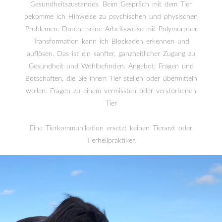
Gesundheitszustandes. Beim Gespräch mit dem Tier
bekomme ich Hinweise zu psychischen und physischen
Problemen. Durch meine Arbeitsweise mit Polymorpher
Transformation kann ich Blockaden erkennen und
auflösen. Das ist ein sanfter, ganzheitlicher Zugang zu
Gesundheit und Wohlbefinden. Angebot: Fragen und
Botschaften, die Sie ihrem Tier stellen oder übermitteln
wollen. Fragen zu einem vermissten oder verstorbenen
Tier
Eine Tierkommunikation ersetzt keinen Tierarzt oder
Tierheilpraktiker.